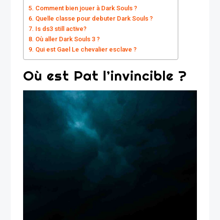
Comment bien jouer à Dark Souls ?
Quelle classe pour debuter Dark Souls ?
Is ds3 still active?
Où aller Dark Souls 3 ?
Qui est Gael Le chevalier esclave ?
Où est Pat l’invincible ?