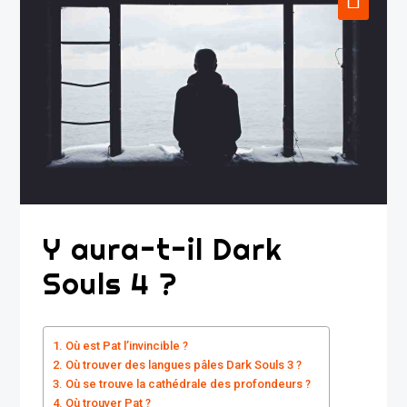
Y aura-t-il Dark
Souls 4 ?
Où est Pat l’invincible ?
Où trouver des langues pâles Dark Souls 3 ?
Où se trouve la cathédrale des profondeurs ?
Où trouver Pat ?