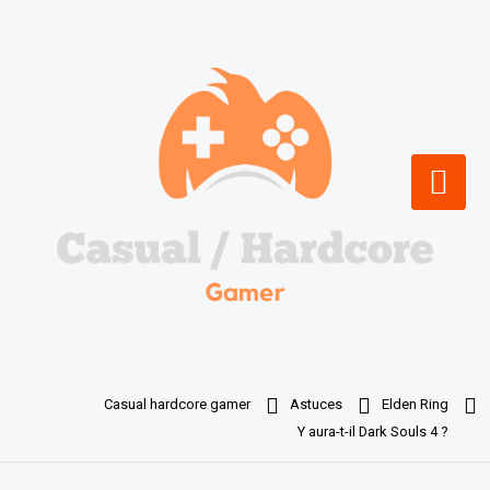
Skip
to
content
Casual hardcore gamer
Astuces
Elden Ring
Y aura-t-il Dark Souls 4 ?