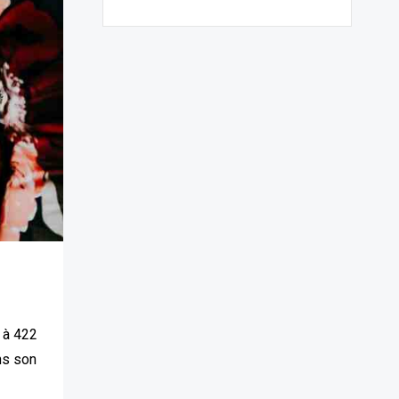
t à 422
ns son