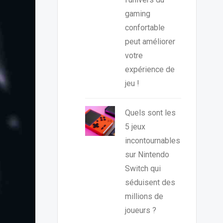
gaming
confortable
peut améliorer
votre
expérience de
jeu !
Quels sont les
5 jeux
incontournables
sur Nintendo
Switch qui
séduisent des
millions de
joueurs ?