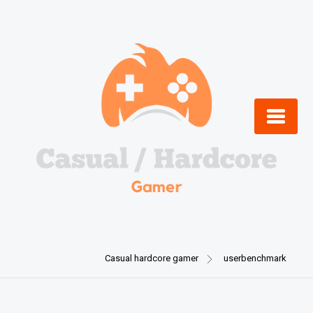
Skip
to
content
Casual hardcore gamer
userbenchmark