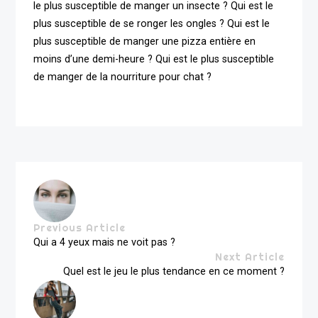
le plus susceptible de manger un insecte ? Qui est le
plus susceptible de se ronger les ongles ? Qui est le
plus susceptible de manger une pizza entière en
moins d’une demi-heure ? Qui est le plus susceptible
de manger de la nourriture pour chat ?
Previous Article
Qui a 4 yeux mais ne voit pas ?
Next Article
Quel est le jeu le plus tendance en ce moment ?