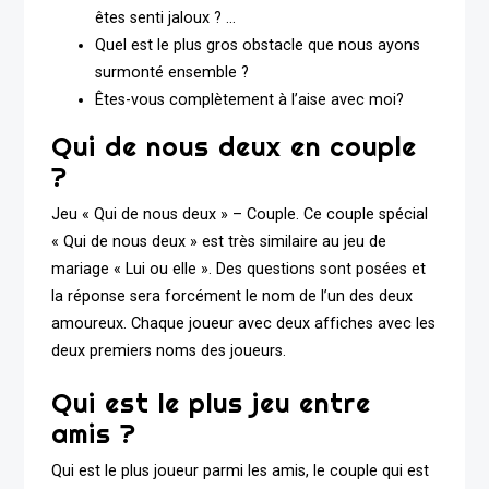
êtes senti jaloux ? …
Quel est le plus gros obstacle que nous ayons
surmonté ensemble ?
Êtes-vous complètement à l’aise avec moi?
Qui de nous deux en couple
?
Jeu « Qui de nous deux » – Couple. Ce couple spécial
« Qui de nous deux » est très similaire au jeu de
mariage « Lui ou elle ». Des questions sont posées et
la réponse sera forcément le nom de l’un des deux
amoureux. Chaque joueur avec deux affiches avec les
deux premiers noms des joueurs.
Qui est le plus jeu entre
amis ?
Qui est le plus joueur parmi les amis, le couple qui est