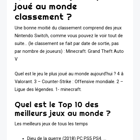
joué au monde
classement ?
Une bonne moitié du classement comprend des jeux
Nintendo Switch, comme vous pouvez le voir tout de
suite… (le classement se fait par date de sortie, pas
par nombre de joueurs) : Minecraft. Grand Theft Auto
V
Quel est le jeu le plus joué au monde aujourd’hui ? 4 â
Valorant. 3 – Counter-Strike : Offensive mondiale. 2 –
Ligue des légendes. 1- minecraft.
Quel est le Top 10 des
meilleurs jeux au monde ?
Les meilleurs jeux de tous les temps
Dieu de la guerre (2018) PC PS5 PS4. …