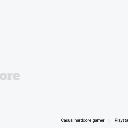
Casual hardcore gamer
Playsta