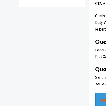
GTA V 
Quels 
Duty W
le ber
Que
League
Riot G
Que
Sans s
seule 
Cel