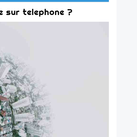
de sur telephone ?