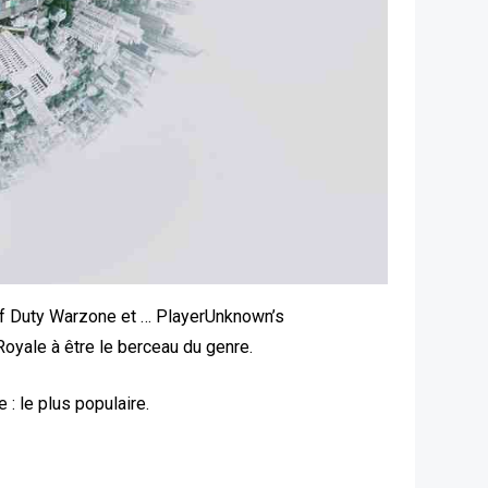
 of Duty Warzone et … PlayerUnknown’s
yale à être le berceau du genre.
 : le plus populaire.