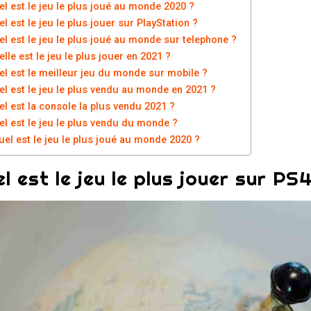
el est le jeu le plus joué au monde 2020 ?
l est le jeu le plus jouer sur PlayStation ?
el est le jeu le plus joué au monde sur telephone ?
lle est le jeu le plus jouer en 2021 ?
el est le meilleur jeu du monde sur mobile ?
el est le jeu le plus vendu au monde en 2021 ?
el est la console la plus vendu 2021 ?
el est le jeu le plus vendu du monde ?
uel est le jeu le plus joué au monde 2020 ?
l est le jeu le plus jouer sur PS