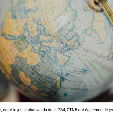
n, outre le jeu le plus vendu de la PS4, GTA 5 est également le jeu