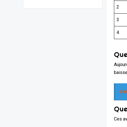
2
3
4
Que
Aujour
baisse
Cel
Que
Ces av