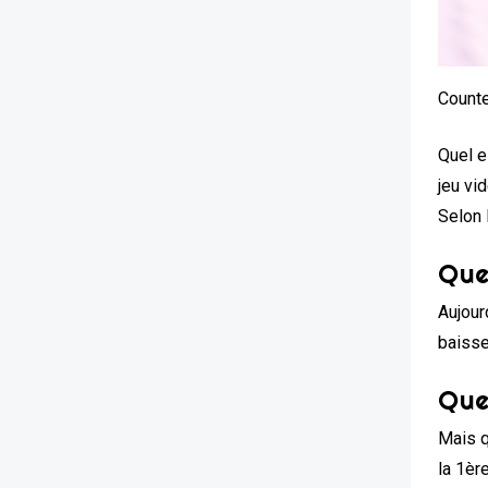
Counte
Quel e
jeu vi
Selon 
Que
Aujour
baisse
Que
Mais q
la 1èr