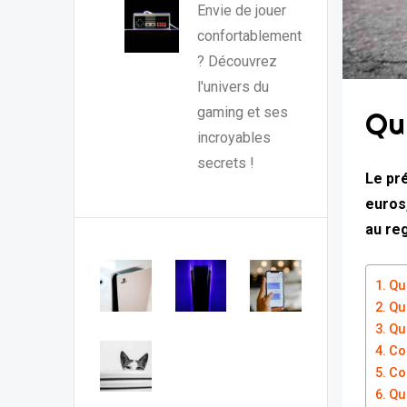
Envie de jouer
confortablement
? Découvrez
l'univers du
gaming et ses
Qu
incroyables
secrets !
Le pr
euros
au re
Qu
Qu
Qu
Co
Co
Qu