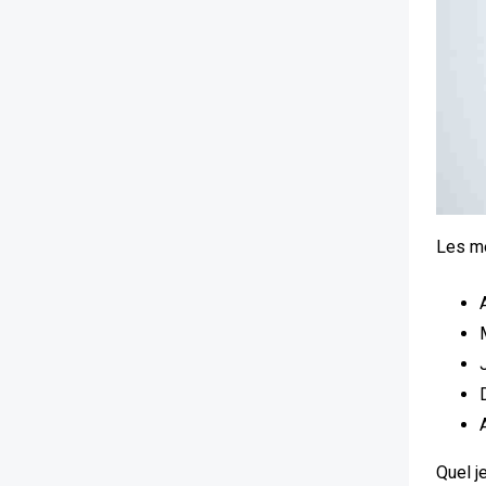
Les me
Quel j