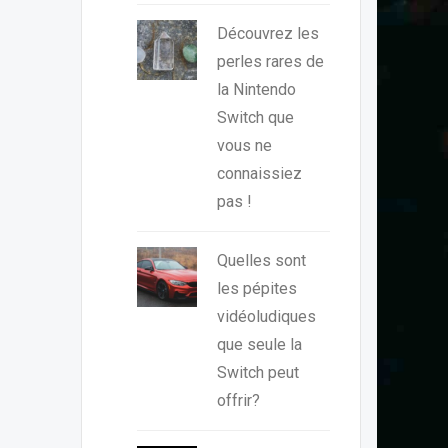
Découvrez les
perles rares de
la Nintendo
Switch que
vous ne
connaissiez
pas !
Quelles sont
les pépites
vidéoludiques
que seule la
Switch peut
offrir?