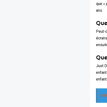
que « 
ans.
Que
Peut-o
écrans
ensuit
Que
Just D
enfant
enfant
Cel