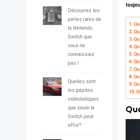
toujou
Découvrez les
perles rares de
Qu
la Nintendo
Qu
Switch que
Que
vous ne
Qu
connaissiez
Que
Qu
pas !
Que
Que
Quelles sont
Que
les pépites
Q
vidéoludiques
Que
que seule la
Switch peut
offrir?