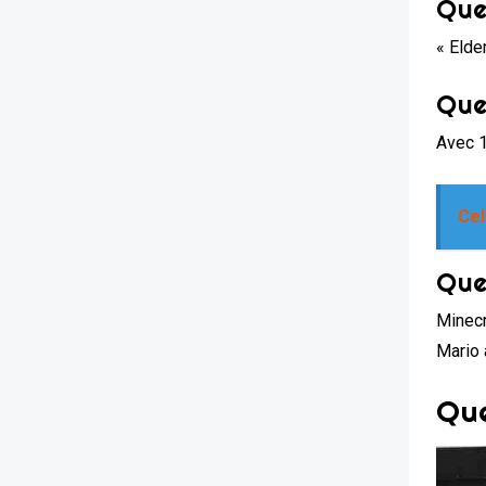
Que
« Elde
Que
Avec 1
Cel
Que
Minecr
Mario 
Que