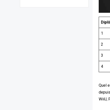
Dipl
1
2
3
4
Quel e
depuis
WiiU, 