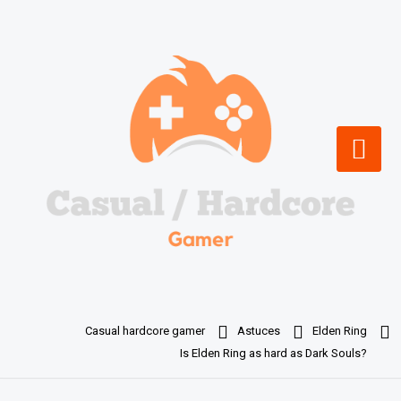
Skip
to
content
Casual hardcore gamer
Astuces
Elden Ring
Is Elden Ring as hard as Dark Souls?