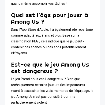
quand même accomplir vos tâches !
Quel est l’âge pour jouer à
Among Us ?
Dans l’App Store d’Apple, il a également été répertorié
comme adapté aux 9 ans et plus. Basé sur la
classification PEGI, cela indique que le jeu peut «
contenir des scènes ou des sons potentiellement
effrayants.
Est-ce que le jeu Among Us
est dangereux ?
Le jeu Parmi nous est-il dangereux ? Bien que
techniquement certains joueurs (les imposteurs)
visent à assassiner les vrais membres de l’équipage, le
jeu Among Us n’est pas considéré comme
particulièrement violent.