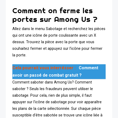
Comment on ferme les
portes sur Among Us ?
Allez dans le menu Sabotage et recherchez les pièces
qui ont une icône de porte coulissante avec un X
dessus. Trouvez la pièce avec la porte que vous
souhaitez fermer et appuyez sur l’icône pour fermer
la porte.
Cela pourrait vous interrésser :
Comment
avoir un passé de combat gratuit ?
Comment saboter dans Among Us? Comment
saboter ? Seuls les fraudeurs peuvent utiliser le
sabotage. Pour cela, rien de plus simple, il faut
appuyer sur l’icône de sabotage pour voir apparaître
les plans de la carte sélectionnée. Sur chaque pièce
susceptible d’être sabotée se trouve une icône liée à