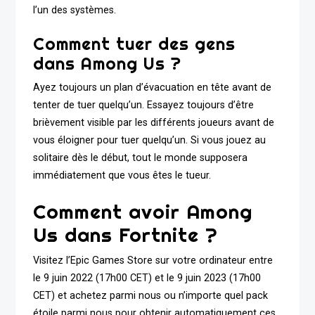
l’un des systèmes.
Comment tuer des gens
dans Among Us ?
Ayez toujours un plan d’évacuation en tête avant de
tenter de tuer quelqu’un. Essayez toujours d’être
brièvement visible par les différents joueurs avant de
vous éloigner pour tuer quelqu’un. Si vous jouez au
solitaire dès le début, tout le monde supposera
immédiatement que vous êtes le tueur.
Comment avoir Among
Us dans Fortnite ?
Visitez l’Epic Games Store sur votre ordinateur entre
le 9 juin 2022 (17h00 CET) et le 9 juin 2023 (17h00
CET) et achetez parmi nous ou n’importe quel pack
étoile parmi nous pour obtenir automatiquement ces