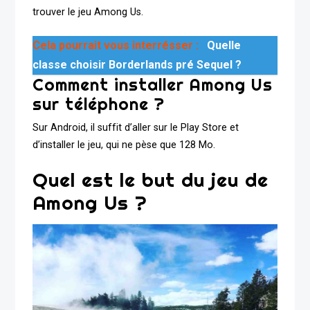
trouver le jeu Among Us.
Cela pourrait vous interrésser :
Quelle
classe choisir Borderlands pré Sequel ?
Comment installer Among Us
sur téléphone ?
Sur Android, il suffit d’aller sur le Play Store et
d’installer le jeu, qui ne pèse que 128 Mo.
Quel est le but du jeu de
Among Us ?