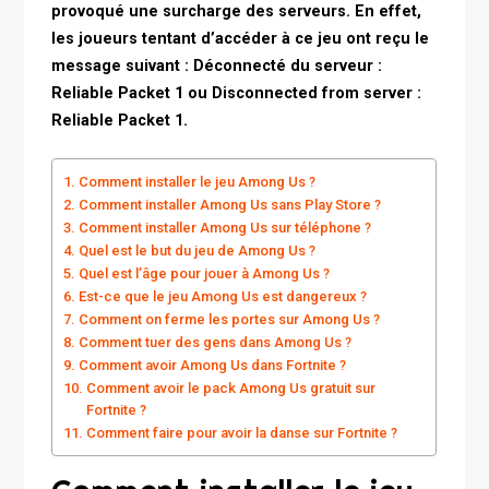
provoqué une surcharge des serveurs. En effet,
les joueurs tentant d’accéder à ce jeu ont reçu le
message suivant : Déconnecté du serveur :
Reliable Packet 1 ou Disconnected from server :
Reliable Packet 1.
Comment installer le jeu Among Us ?
Comment installer Among Us sans Play Store ?
Comment installer Among Us sur téléphone ?
Quel est le but du jeu de Among Us ?
Quel est l’âge pour jouer à Among Us ?
Est-ce que le jeu Among Us est dangereux ?
Comment on ferme les portes sur Among Us ?
Comment tuer des gens dans Among Us ?
Comment avoir Among Us dans Fortnite ?
Comment avoir le pack Among Us gratuit sur
Fortnite ?
Comment faire pour avoir la danse sur Fortnite ?