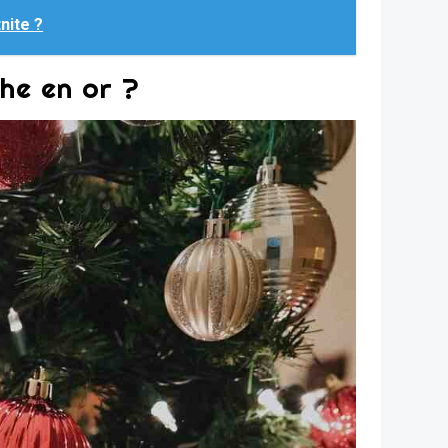
nite ?
he en or ?