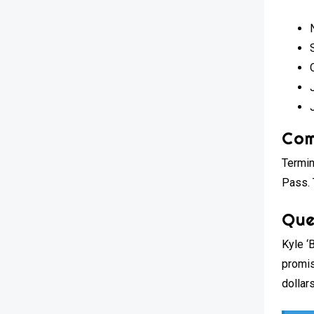
Com
Termin
Pass. 
Que
Kyle ‘
promis
dollar