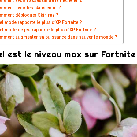
mment avoir l’assassin de la flèche en or ?
mment avoir les skins en or ?
mment débloquer Skin raz ?
el mode rapporte le plus d’XP Fortnite ?
el mode de jeu rapporte le plus d’XP Fortnite ?
mment augmenter sa puissance dans sauver le monde ?
l est le niveau max sur Fortnite