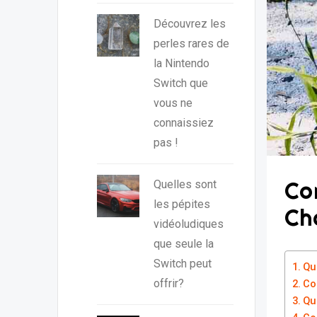
Découvrez les
perles rares de
la Nintendo
Switch que
vous ne
connaissiez
pas !
Co
Quelles sont
les pépites
Ch
vidéoludiques
que seule la
Switch peut
Qu
offrir?
Co
Que