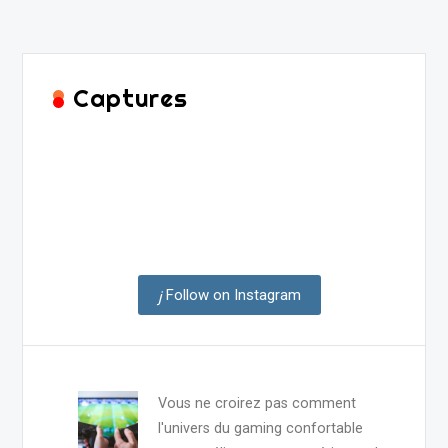
Captures
Follow on Instagram
Vous ne croirez pas comment
l'univers du gaming confortable