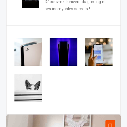
Découvrez l'univers du gaming et
ses incroyables secrets !