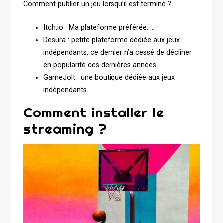
Comment publier un jeu lorsqu’il est terminé ?
Itch.io : Ma plateforme préférée. …
Desura : petite plateforme dédiée aux jeux
indépendants, ce dernier n’a cessé de décliner
en popularité ces dernières années. …
GameJolt : une boutique dédiée aux jeux
indépendants.
Comment installer le
streaming ?