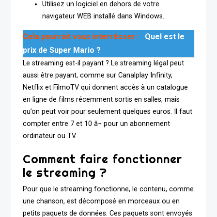
Utilisez un logiciel en dehors de votre
navigateur WEB installé dans Windows.
Cela pourrait vous interrésser :
Quel est le
prix de Super Mario ?
Le streaming est-il payant ? Le streaming légal peut
aussi être payant, comme sur Canalplay Infinity,
Netflix et FilmoTV qui donnent accès à un catalogue
en ligne de films récemment sortis en salles, mais
qu’on peut voir pour seulement quelques euros. Il faut
compter entre 7 et 10 â¬ pour un abonnement
ordinateur ou TV.
Comment faire fonctionner
le streaming ?
Pour que le streaming fonctionne, le contenu, comme
une chanson, est décomposé en morceaux ou en
petits paquets de données. Ces paquets sont envoyés